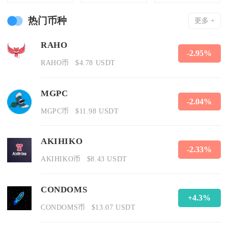
热门币种
更多 +
RAHO
-2.95%
RAHO币
$4.78 USDT
MGPC
-2.04%
MGPC币
$11.98 USDT
AKIHIKO
-2.33%
AKIHIKO币
$8.43 USDT
CONDOMS
+4.3%
CONDOMS币
$13.07 USDT