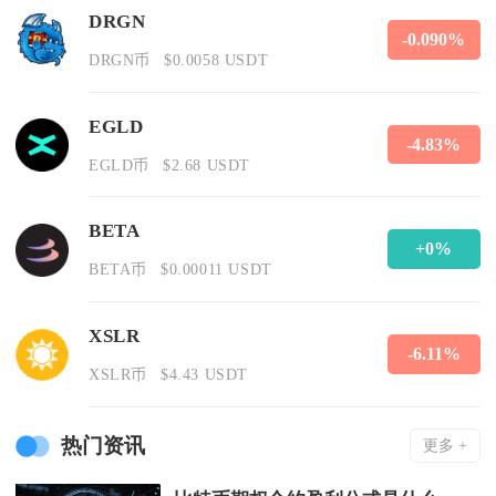
DRGN
-0.090%
DRGN币
$0.0058 USDT
EGLD
-4.83%
EGLD币
$2.68 USDT
BETA
+0%
BETA币
$0.00011 USDT
XSLR
-6.11%
XSLR币
$4.43 USDT
热门资讯
更多 +