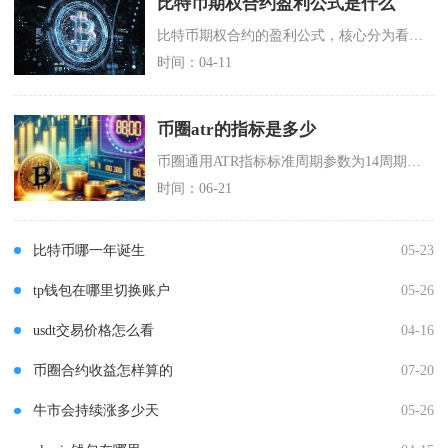
比特币期权合约盈利公式是什么
比特币期权合约的盈利公式，核心分为看涨期权与看跌期权两大类型，且根据买方、卖方及持仓平仓场
时间：04-11
币圈atr的指标是多少
币圈通用ATR指标标准周期参数为14周期，主流币种14日ATR百分比：BTC常态3.2%~
时间：06-21
比特币哪一年诞生
05-23
tp钱包在哪里切换账户
05-26
usdt交易价格怎么看
04-16
币圈合约收益怎样算的
07-20
牛市会持续涨多少天
05-26