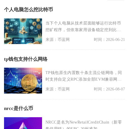
个人电脑怎么挖比特币
当下个人电脑从技术层面能够运行比特币
挖矿程序，但依靠家用设备稳定挖到比特
币、实现盈利基本没
来源：币蓝网
时间：2026-06-21
tp钱包支持什么网络
TP钱包原生内置数十条主流公链网络，同
时支持自定义RPC添加全部EVM兼容网
络，涵盖比特币
来源：币蓝网
时间：2026-08-07
nrcc是什么币
NRCC是名为NewRetailCreditChain（新零
售信用链）的ERC-20标准加