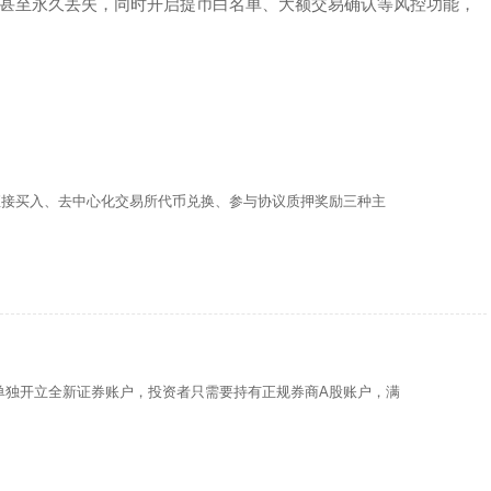
甚至永久丢失，同时开启提币白名单、大额交易确认等风控功能，
直接买入、去中心化交易所代币兑换、参与协议质押奖励三种主
单独开立全新证券账户，投资者只需要持有正规券商A股账户，满