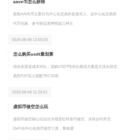
aave币怎么获得
获取AAVE币主要分为中心化交易所直接买入、去中心化交易所
代币兑换、参与协议质押奖励三种主
2026-08-06 13:00:03
怎么购买usdt最划算
综合全渠道成本对比，选购USDT性价比最优方案是主流头部交
易所P2P买入搭配TRC20/B
2026-08-06 11:29:01
虚拟币做空怎么玩
虚拟币做空核心玩法分为现货杠杆借币做空、永续合约开空、
DeFi去中心化借币做空三类，整体逻