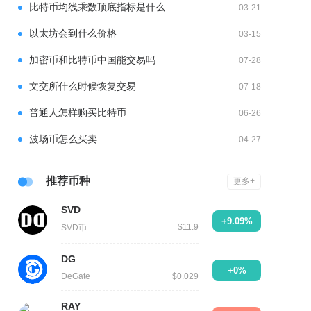
比特币均线乘数顶底指标是什么
03-21
以太坊会到什么价格
03-15
加密币和比特币中国能交易吗
07-28
文交所什么时候恢复交易
07-18
普通人怎样购买比特币
06-26
波场币怎么买卖
04-27
推荐币种
更多+
SVD
+9.09%
$11.9
SVD币
DG
+0%
DeGate
$0.029
RAY