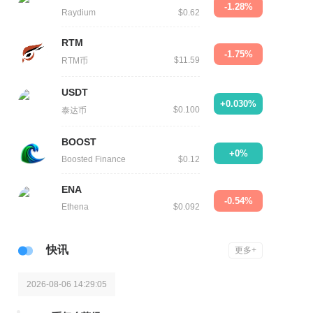
-1.28%
Raydium
$0.62
RTM
-1.75%
$11.59
RTM币
USDT
+0.030%
$0.100
泰达币
BOOST
+0%
Boosted Finance
$0.12
ENA
-0.54%
Ethena
$0.092
快讯
更多+
2026-08-06 14:29:05