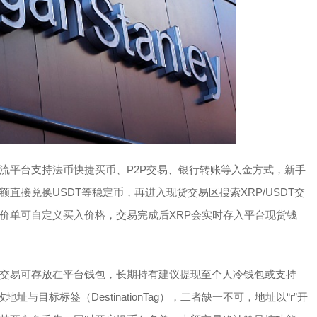
流平台支持法币快捷买币、P2P交易、银行转账等入金方式，新手
接兑换USDT等稳定币，再进入现货交易区搜索XRP/USDT交
价单可自定义买入价格，交易完成后XRP会实时存入平台现货钱
交易可存放在平台钱包，长期持有建议提现至个人冷钱包或支持
与目标标签（DestinationTag），二者缺一不可，地址以“r”开