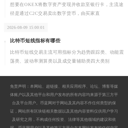
想要在OKEX将数字资产变现并收款至银行卡，主流途
径是通过C2C交易卖出数字货币，由买家直
2026-08-09 15:00:01
比特币短线指标有哪些
比特币短线交易主流可用指标分为趋势跟踪类、动能震
荡类、波动率测算类以及成交量辅助类四大类别
免责声明：本网站、超链接、相关应用程序、论坛、博客等媒
体账户以及其他平台和用户发布的所有内容均来源于第三方平
台及平台用户。币蓝网对于网站及其内容不作任何类型的保
证，网站所有区块链相关数据以及其他内容资料仅供用户学习
及研究之用，不构成任何投资、法律等其他领域的建议和依
据。币蓝网用户以及其他第三方平台在本网站发布的任何内容