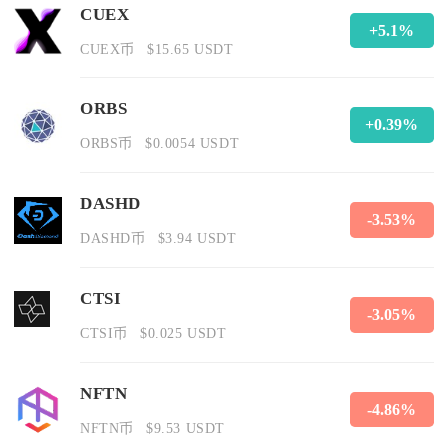
CUEX
+5.1%
CUEX币
$15.65 USDT
ORBS
+0.39%
ORBS币
$0.0054 USDT
DASHD
-3.53%
DASHD币
$3.94 USDT
CTSI
-3.05%
CTSI币
$0.025 USDT
NFTN
-4.86%
NFTN币
$9.53 USDT