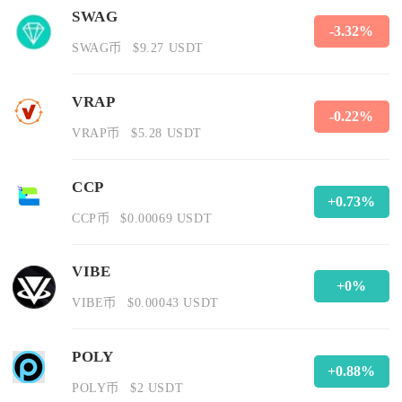
SWAG
-3.32%
SWAG币
$9.27 USDT
VRAP
-0.22%
VRAP币
$5.28 USDT
CCP
+0.73%
CCP币
$0.00069 USDT
VIBE
+0%
VIBE币
$0.00043 USDT
POLY
+0.88%
POLY币
$2 USDT