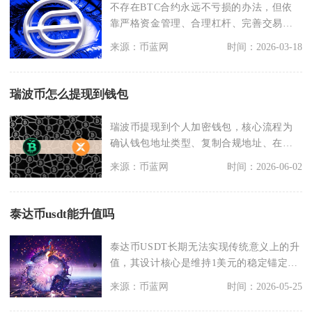
不存在BTC合约永远不亏损的办法，但依
靠严格资金管理、合理杠杆、完善交易规
则，能够大幅降低
来源：币蓝网
时间：2026-03-18
瑞波币怎么提现到钱包
瑞波币提现到个人加密钱包，核心流程为
确认钱包地址类型、复制合规地址、在交
易平台发起提币、核
来源：币蓝网
时间：2026-06-02
泰达币usdt能升值吗
泰达币USDT长期无法实现传统意义上的升
值，其设计核心是维持1美元的稳定锚定，
仅会在极端行
来源：币蓝网
时间：2026-05-25