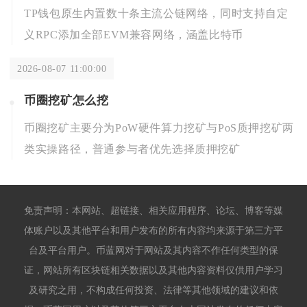
TP钱包原生内置数十条主流公链网络，同时支持自定
义RPC添加全部EVM兼容网络，涵盖比特币
2026-08-07 11:00:00
币圈挖矿怎么挖
币圈挖矿主要分为PoW硬件算力挖矿与PoS质押挖矿两
类实操路径，普通参与者优先选择质押挖矿
免责声明：本网站、超链接、相关应用程序、论坛、博客等媒
体账户以及其他平台和用户发布的所有内容均来源于第三方平
台及平台用户。币蓝网对于网站及其内容不作任何类型的保
证，网站所有区块链相关数据以及其他内容资料仅供用户学习
及研究之用，不构成任何投资、法律等其他领域的建议和依