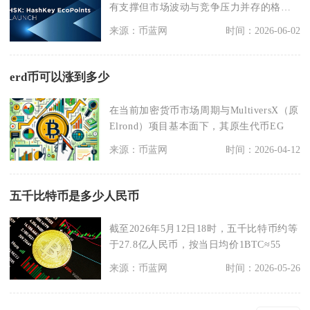
有支撑但市场波动与竞争压力并存的格
局，同时需高度警惕
来源：币蓝网
时间：2026-06-02
erd币可以涨到多少
在当前加密货币市场周期与MultiversX（原
Elrond）项目基本面下，其原生代币EG
来源：币蓝网
时间：2026-04-12
五千比特币是多少人民币
截至2026年5月12日18时，五千比特币约等
于27.8亿人民币，按当日均价1BTC≈55
来源：币蓝网
时间：2026-05-26