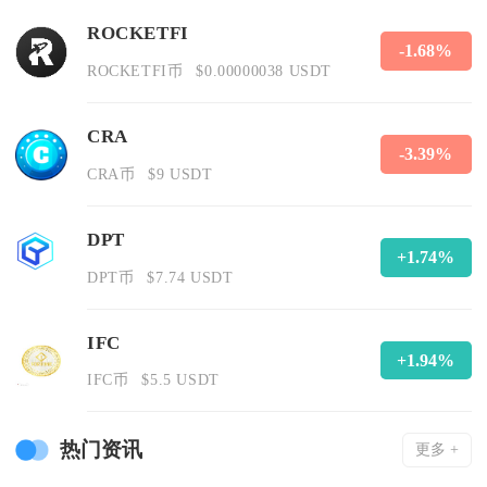
ROCKETFI
-1.68%
ROCKETFI币
$0.00000038 USDT
CRA
-3.39%
CRA币
$9 USDT
DPT
+1.74%
DPT币
$7.74 USDT
IFC
+1.94%
IFC币
$5.5 USDT
热门资讯
更多 +