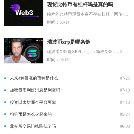
现货比特币有杠杆吗是真的吗
纯粹的比特币现货本身不存在杠杆，网传“现货比特币自带杠杆”的说法并不准确，市面上大家所说的
时间：03-14
瑞波币xrp是哪条链
瑞波币XRP是XRPLedger（简称XRPL，又称瑞波账本）这条独立底层公链的原生代币，
时间：06-09
未来4种暴涨的币种是什么
07-25
加密货币利好消息是利空吗
07-19
投资以太坊哪个平台可靠
07-10
狗狗币是怎么火起来的
05-24
北交所交易门槛降低了吗
06-08