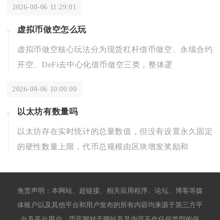
2026-08-06 11:29:01
虚拟币做空怎么玩
虚拟币做空核心玩法分为现货杠杆借币做空、永续合约
开空、DeFi去中心化借币做空三类，整体逻
2026-08-06 10:00:00
以太坊有数量吗
以太坊存在实时统计的总量数值，但没有设置永久固定
的硬性数量上限，代币总规模由区块增发奖励和
免责声明：本网站、超链接、相关应用程序、论坛、博客等媒
体账户以及其他平台和用户发布的所有内容均来源于第三方平
台及平台用户。币蓝网对于网站及其内容不作任何类型的保