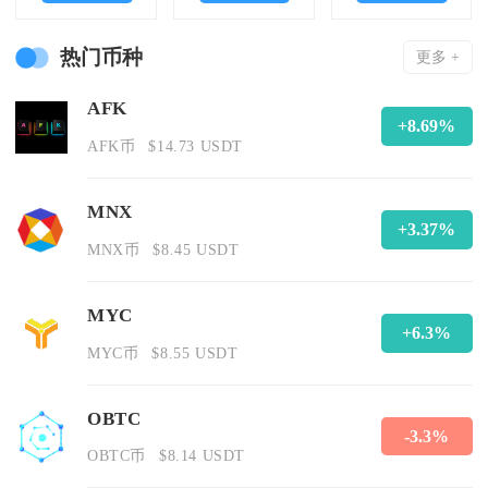
热门币种
更多 +
AFK
+8.69%
AFK币
$14.73 USDT
MNX
+3.37%
MNX币
$8.45 USDT
MYC
+6.3%
MYC币
$8.55 USDT
OBTC
-3.3%
OBTC币
$8.14 USDT