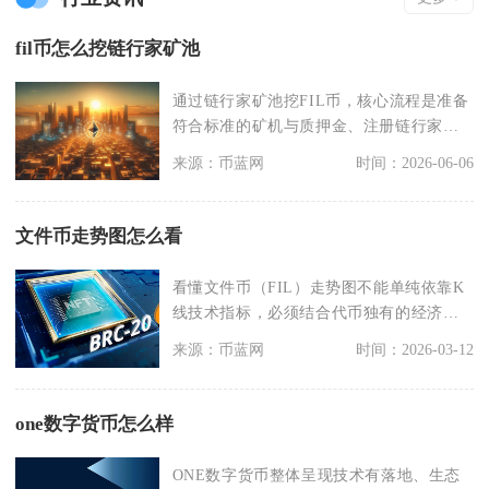
fil币怎么挖链行家矿池
通过链行家矿池挖FIL币，核心流程是准备
符合标准的矿机与质押金、注册链行家账
户并绑定钱包、
来源：币蓝网
时间：2026-06-06
文件币走势图怎么看
看懂文件币（FIL）走势图不能单纯依靠K
线技术指标，必须结合代币独有的经济模
型链上数据综合
来源：币蓝网
时间：2026-03-12
one数字货币怎么样
ONE数字货币整体呈现技术有落地、生态