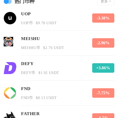
热门币种
更多 +
UOP
-3.38%
UOP币
$9.78 USDT
MEISHU
-2.96%
MEISHU币
$2.76 USDT
DEFY
+3.86%
DEFY币
$1.92 USDT
FND
-7.75%
FND币
$8.13 USDT
FATHER
-6.5%