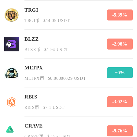
TRGI
-5.39%
TRGI币
$14.05 USDT
BLZZ
-2.98%
BLZZ币
$1.94 USDT
MLTPX
+0%
MLTPX币
$0.00000029 USDT
RBIS
-3.02%
RBIS币
$7.1 USDT
CRAVE
-9.76%
CRAVE币
$2.55 USDT