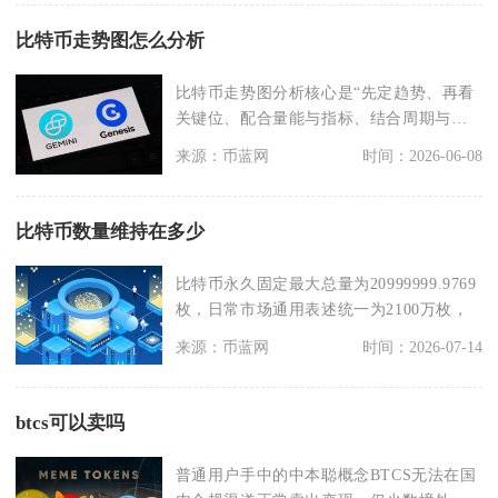
比特币走势图怎么分析
比特币走势图分析核心是“先定趋势、再看
关键位、配合量能与指标、结合周期与宏
观”，多维度共振
来源：币蓝网
时间：2026-06-08
比特币数量维持在多少
比特币永久固定最大总量为20999999.9769
枚，日常市场通用表述统一为2100万枚，
来源：币蓝网
时间：2026-07-14
btcs可以卖吗
普通用户手中的中本聪概念BTCS无法在国