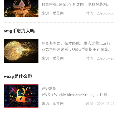
数集中在1周至6个月之间，少数包装精
良、运作较久的项目
来源：币蓝网
时间：2026-06-08
omg币潜力大吗
综合基本面、技术路线、生态运营以及行
业竞争格局来看，OMG币短期不存在爆发
式上涨的潜力，长
来源：币蓝网
时间：2026-07-28
waxp是什么币
WAXP是
WAX（WorldwideAsseteXchange）区块链
的原生功能型代币，核
来源：币蓝网
时间：2026-04-24