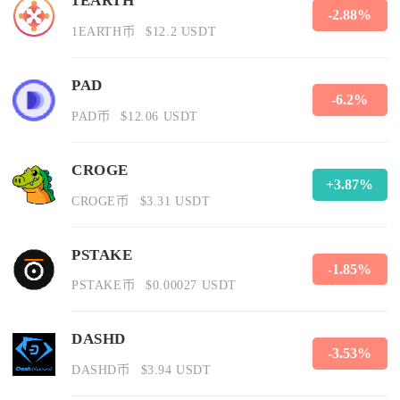
1EARTH
-2.88%
1EARTH币
$12.2 USDT
PAD
-6.2%
PAD币
$12.06 USDT
CROGE
+3.87%
CROGE币
$3.31 USDT
PSTAKE
-1.85%
PSTAKE币
$0.00027 USDT
DASHD
-3.53%
DASHD币
$3.94 USDT