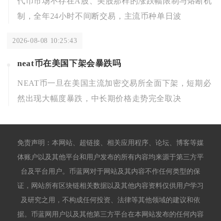
代币市场不存在A股、美股那样的涨跌幅限制与熔断机
制，全年24小时不间断交易，主流币种单日波
2026-08-08 10:25:43
neat币在美国下架会暴跌吗
NEAT币一旦在美国主流加密交易所全面下架，短期必
然出现大幅度暴跌，中长期价格走势完全取决
免责声明：本网站、超链接、相关应用程序、论坛、博客等媒
体账户以及其他平台和用户发布的所有内容均来源于第三方平
台及平台用户。币蓝网对于网站及其内容不作任何类型的保
证，网站所有区块链相关数据以及其他内容资料仅供用户学习
及研究之用，不构成任何投资、法律等其他领域的建议和依
据。币蓝网用户以及其他第三方平台在本网站发布的任何内容