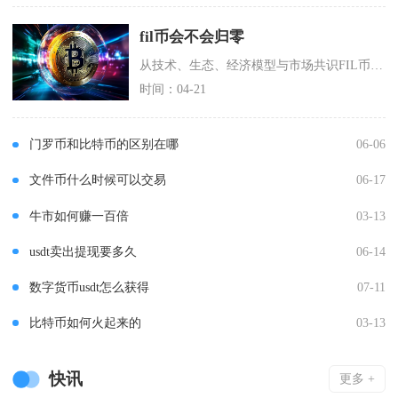
fil币会不会归零
从技术、生态、经济模型与市场共识FIL币完全归零的概率极低，但长期将维持低位震荡，难以回到
时间：04-21
门罗币和比特币的区别在哪
06-06
文件币什么时候可以交易
06-17
牛市如何赚一百倍
03-13
usdt卖出提现要多久
06-14
数字货币usdt怎么获得
07-11
比特币如何火起来的
03-13
快讯
更多 +