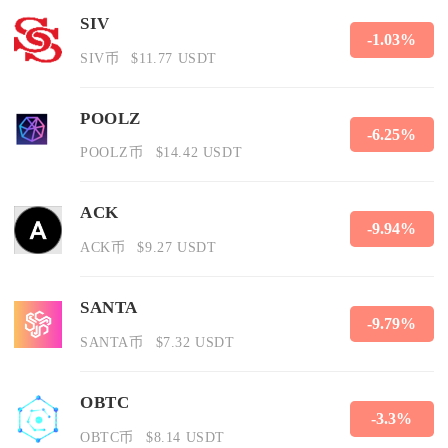
SIV
-1.03%
SIV币
$11.77 USDT
POOLZ
-6.25%
POOLZ币
$14.42 USDT
ACK
-9.94%
ACK币
$9.27 USDT
SANTA
-9.79%
SANTA币
$7.32 USDT
OBTC
-3.3%
OBTC币
$8.14 USDT