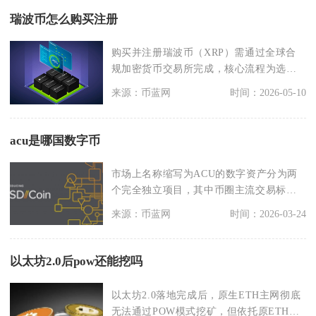
瑞波币怎么购买注册
购买并注册瑞波币（XRP）需通过全球合
规加密货币交易所完成，核心流程为选择
正规平台、完成实
来源：币蓝网
时间：2026-05-10
acu是哪国数字币
市场上名称缩写为ACU的数字资产分为两
个完全独立项目，其中币圈主流交易标的
Acurast（
来源：币蓝网
时间：2026-03-24
以太坊2.0后pow还能挖吗
以太坊2.0落地完成后，原生ETH主网彻底
无法通过POW模式挖矿，但依托原ETH挖