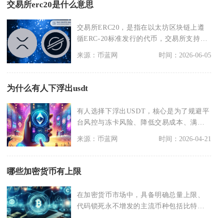
交易所erc20是什么意思
交易所ERC20，是指在以太坊区块链上遵
循ERC-20标准发行的代币，交易所支持这
类代币的
来源：币蓝网
时间：2026-06-05
为什么有人下浮出usdt
有人选择下浮出USDT，核心是为了规避平
台风控与冻卡风险、降低交易成本、满足
大额快速变现需
来源：币蓝网
时间：2026-04-21
哪些加密货币有上限
在加密货币市场中，具备明确总量上限、
代码锁死永不增发的主流币种包括比特币
（BTC）、莱特币