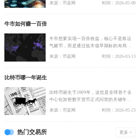
来源：币蓝网
时间：2026-05-08
牛市如何赚一百倍
牛市想要实现一百倍收益，核心不是靠运
气赌币，而是通过低市值早期标的布局、
精准赛道叙事把握、
来源：币蓝网
时间：2026-03-13
比特币哪一年诞生
比特币诞生于2009年，这也是全球首个去
中心化加密数字货币正式问世的关键年
份，标志着加密货
来源：币蓝网
时间：2026-05-23
热门交易所
更多 +