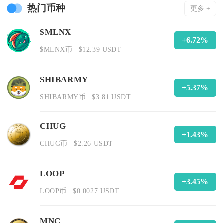
热门币种
更多 +
$MLNX
+6.72%
$MLNX币
$12.39 USDT
SHIBARMY
+5.37%
SHIBARMY币
$3.81 USDT
CHUG
+1.43%
CHUG币
$2.26 USDT
LOOP
+3.45%
LOOP币
$0.0027 USDT
MNC