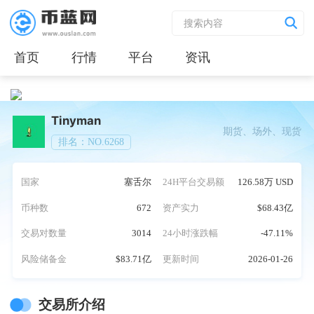
首页
行情
平台
资讯
Tinyman
期货、场外、现货
排名：NO.6268
国家
塞舌尔
24H平台交易额
126.58万 USD
币种数
672
资产实力
$68.43亿
交易对数量
3014
24小时涨跌幅
-47.11%
风险储备金
$83.71亿
更新时间
2026-01-26
交易所介绍