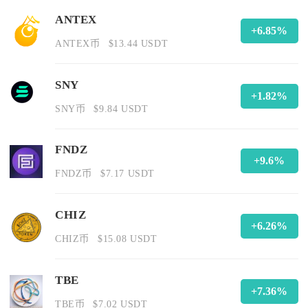
ANTEX
+6.85%
ANTEX币
$13.44 USDT
SNY
+1.82%
SNY币
$9.84 USDT
FNDZ
+9.6%
FNDZ币
$7.17 USDT
CHIZ
+6.26%
CHIZ币
$15.08 USDT
TBE
+7.36%
TBE币
$7.02 USDT