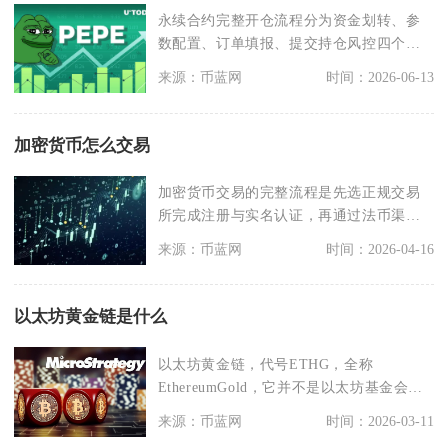
永续合约完整开仓流程分为资金划转、参
数配置、订单填报、提交持仓风控四个核
心环节，完成账户资
来源：币蓝网
时间：2026-06-13
加密货币怎么交易
加密货币交易的完整流程是先选正规交易
所完成注册与实名认证，再通过法币渠道
购入稳定币，划转后
来源：币蓝网
时间：2026-04-16
以太坊黄金链是什么
以太坊黄金链，代号ETHG，全称
EthereumGold，它并不是以太坊基金会官
方推出的主
来源：币蓝网
时间：2026-03-11