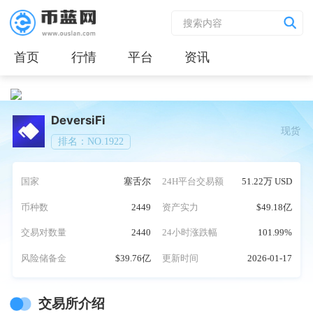
首页
行情
平台
资讯
DeversiFi
现货
排名：NO.1922
国家
塞舌尔
24H平台交易额
51.22万 USD
币种数
2449
资产实力
$49.18亿
交易对数量
2440
24小时涨跌幅
101.99%
风险储备金
$39.76亿
更新时间
2026-01-17
交易所介绍