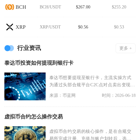
BCH
BCH/USDT
$267.00
$255.20
XRP
XRP/USDT
$0.56
$0.53
行业资讯
更多 +
泰达币投资如何提现到银行卡
泰达币想要提现至银行卡，主流实操方式
为通过头部合规平台C2C点对点卖出变现，
依托平台托管机
来源：币蓝网
时间：2026-06-18
虚拟币合约怎么操作交易
虚拟币合约交易的核心操作，是在合规交
易所完成注册、充值与账户划转后，选择