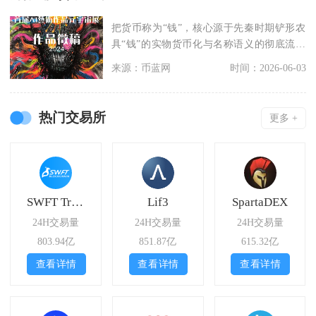
把货币称为“钱”，核心源于先秦时期铲形农
具“钱”的实物货币化与名称语义的彻底流
转，经数千年
来源：币蓝网
时间：2026-06-03
热门交易所
更多 +
SWFT Trade
Lif3
SpartaDEX
24H交易量
24H交易量
24H交易量
803.94亿
851.87亿
615.32亿
查看详情
查看详情
查看详情