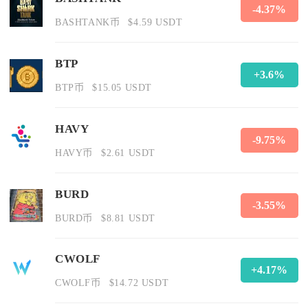
-4.37%
BASHTANK币
$4.59 USDT
BTP
+3.6%
BTP币
$15.05 USDT
HAVY
-9.75%
HAVY币
$2.61 USDT
BURD
-3.55%
BURD币
$8.81 USDT
CWOLF
+4.17%
CWOLF币
$14.72 USDT