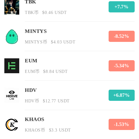
TBK
+7.7%
TBK币
$0.46 USDT
MINTYS
-8.52%
MINTYS币
$4.03 USDT
EUM
-5.34%
EUM币
$8.84 USDT
HDV
+6.87%
HDV币
$12.77 USDT
KHAOS
-1.53%
KHAOS币
$3.3 USDT