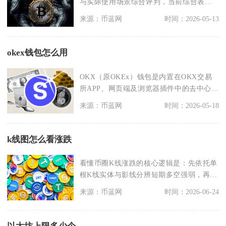
与实际使用场景综合评判，当前综合表现
最好的稳定币是US
来源：币蓝网
时间：2026-05-13
okex钱包怎么用
OKX（原OKEx）钱包是内置在OKX交易
所APP、网页端及浏览器插件中的去中心化
多链钱包
来源：币蓝网
时间：2026-05-18
k线图怎么看涨跌
看懂币圈K线涨跌的核心逻辑是：先依托单
根K线实体与影线分辨短期多空强弱，再通
过K线组合锁定
来源：币蓝网
时间：2026-06-24