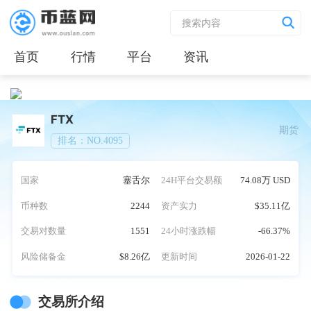
首页
行情
平台
资讯
FTX
期货
排名：NO.4095
国家
塞舌尔
24H平台交易额
74.08万 USD
币种数
2244
资产实力
$35.11亿
交易对数量
1551
24小时涨跌幅
-66.37%
风险储备金
$8.26亿
更新时间
2026-01-22
交易所介绍