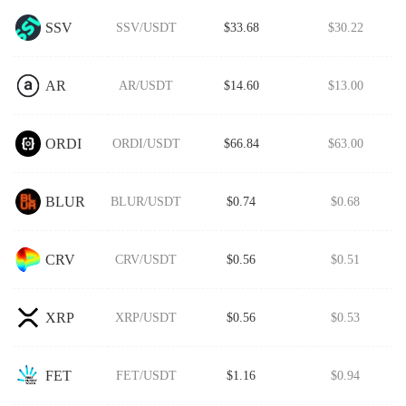
SSV
SSV/USDT
$33.68
$30.22
AR
AR/USDT
$14.60
$13.00
ORDI
ORDI/USDT
$66.84
$63.00
BLUR
BLUR/USDT
$0.74
$0.68
CRV
CRV/USDT
$0.56
$0.51
XRP
XRP/USDT
$0.56
$0.53
FET
FET/USDT
$1.16
$0.94